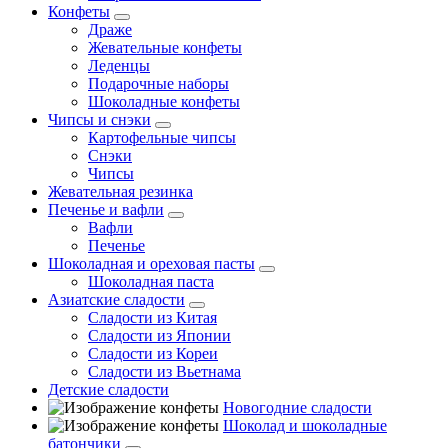
Конфеты
Драже
Жевательные конфеты
Леденцы
Подарочные наборы
Шоколадные конфеты
Чипсы и снэки
Картофельные чипсы
Снэки
Чипсы
Жевательная резинка
Печенье и вафли
Вафли
Печенье
Шоколадная и ореховая пасты
Шоколадная паста
Азиатские сладости
Сладости из Китая
Сладости из Японии
Сладости из Кореи
Сладости из Вьетнама
Детские сладости
Новогодние сладости
Шоколад и шоколадные
батончики