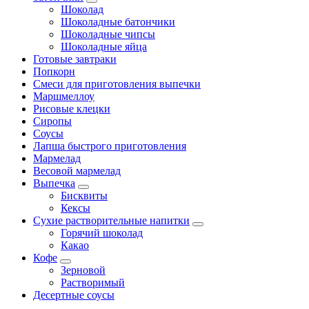
Шоколад
Шоколадные батончики
Шоколадные чипсы
Шоколадные яйца
Готовые завтраки
Попкорн
Смеси для приготовления выпечки
Маршмеллоу
Рисовые клецки
Сиропы
Соусы
Лапша быстрого приготовления
Мармелад
Весовой мармелад
Выпечка
Бисквиты
Кексы
Сухие растворительные напитки
Горячий шоколад
Какао
Кофе
Зерновой
Растворимый
Десертные соусы