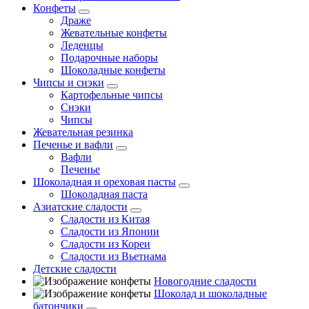
Конфеты
Драже
Жевательные конфеты
Леденцы
Подарочные наборы
Шоколадные конфеты
Чипсы и снэки
Картофельные чипсы
Снэки
Чипсы
Жевательная резинка
Печенье и вафли
Вафли
Печенье
Шоколадная и ореховая пасты
Шоколадная паста
Азиатские сладости
Сладости из Китая
Сладости из Японии
Сладости из Кореи
Сладости из Вьетнама
Детские сладости
Новогодние сладости
Шоколад и шоколадные
батончики