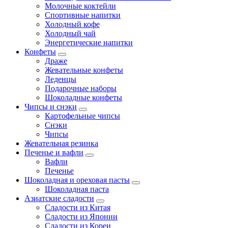
Молочные коктейли
Спортивные напитки
Холодный кофе
Холодный чай
Энергетические напитки
Конфеты
Драже
Жевательные конфеты
Леденцы
Подарочные наборы
Шоколадные конфеты
Чипсы и снэки
Картофельные чипсы
Снэки
Чипсы
Жевательная резинка
Печенье и вафли
Вафли
Печенье
Шоколадная и ореховая пасты
Шоколадная паста
Азиатские сладости
Сладости из Китая
Сладости из Японии
Сладости из Кореи