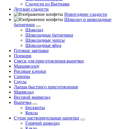
Сладости из Вьетнама
Детские сладости
Новогодние сладости
Шоколад и шоколадные
батончики
Шоколад
Шоколадные батончики
Шоколадные чипсы
Шоколадные яйца
Готовые завтраки
Попкорн
Смеси для приготовления выпечки
Маршмеллоу
Рисовые клецки
Сиропы
Соусы
Лапша быстрого приготовления
Мармелад
Весовой мармелад
Выпечка
Бисквиты
Кексы
Сухие растворительные напитки
Горячий шоколад
Какао