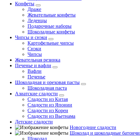
Конфеты
Драже
Жевательные конфеты
Леденцы
Подарочные наборы
Шоколадные конфеты
Чипсы и снэки
Картофельные чипсы
Снэки
Чипсы
Жевательная резинка
Печенье и вафли
Вафли
Печенье
Шоколадная и ореховая пасты
Шоколадная паста
Азиатские сладости
Сладости из Китая
Сладости из Японии
Сладости из Кореи
Сладости из Вьетнама
Детские сладости
Новогодние сладости
Шоколад и шоколадные батончи
Шоколад