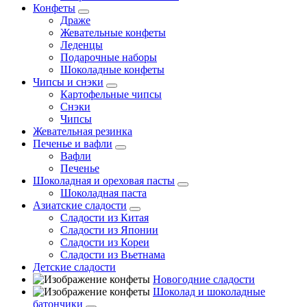
Конфеты
Драже
Жевательные конфеты
Леденцы
Подарочные наборы
Шоколадные конфеты
Чипсы и снэки
Картофельные чипсы
Снэки
Чипсы
Жевательная резинка
Печенье и вафли
Вафли
Печенье
Шоколадная и ореховая пасты
Шоколадная паста
Азиатские сладости
Сладости из Китая
Сладости из Японии
Сладости из Кореи
Сладости из Вьетнама
Детские сладости
Новогодние сладости
Шоколад и шоколадные
батончики