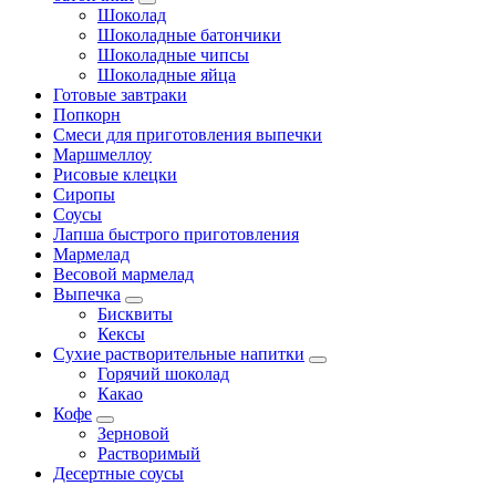
Шоколад
Шоколадные батончики
Шоколадные чипсы
Шоколадные яйца
Готовые завтраки
Попкорн
Смеси для приготовления выпечки
Маршмеллоу
Рисовые клецки
Сиропы
Соусы
Лапша быстрого приготовления
Мармелад
Весовой мармелад
Выпечка
Бисквиты
Кексы
Сухие растворительные напитки
Горячий шоколад
Какао
Кофе
Зерновой
Растворимый
Десертные соусы