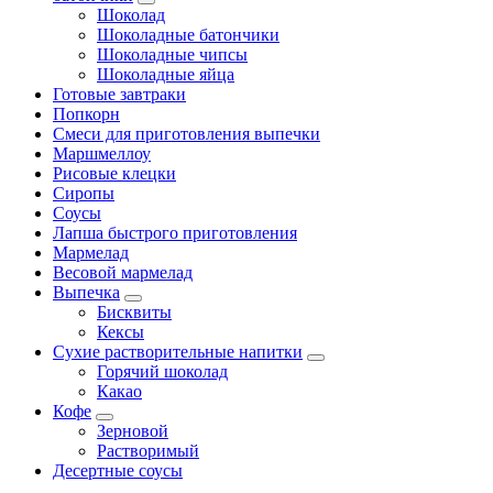
Шоколад
Шоколадные батончики
Шоколадные чипсы
Шоколадные яйца
Готовые завтраки
Попкорн
Смеси для приготовления выпечки
Маршмеллоу
Рисовые клецки
Сиропы
Соусы
Лапша быстрого приготовления
Мармелад
Весовой мармелад
Выпечка
Бисквиты
Кексы
Сухие растворительные напитки
Горячий шоколад
Какао
Кофе
Зерновой
Растворимый
Десертные соусы