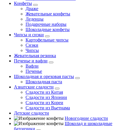
Конфеты
Драже
Жевательные конфеты
Леденцы
Подарочные наборы
Шоколадные конфеты
Чипсы и снэки
Картофельные чипсы
Снэки
Чипсы
Жевательная резинка
Печенье и вафли
Вафли
Печенье
Шоколадная и ореховая пасты
Шоколадная паста
Азиатские сладости
Сладости из Китая
Сладости из Японии
Сладости из Кореи
Сладости из Вьетнама
Детские сладости
Новогодние сладости
Шоколад и шоколадные
батончики