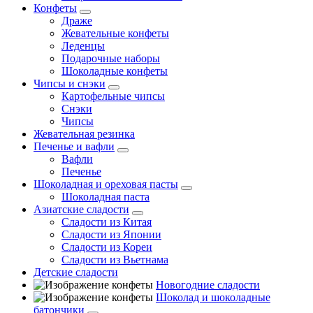
Конфеты
Драже
Жевательные конфеты
Леденцы
Подарочные наборы
Шоколадные конфеты
Чипсы и снэки
Картофельные чипсы
Снэки
Чипсы
Жевательная резинка
Печенье и вафли
Вафли
Печенье
Шоколадная и ореховая пасты
Шоколадная паста
Азиатские сладости
Сладости из Китая
Сладости из Японии
Сладости из Кореи
Сладости из Вьетнама
Детские сладости
Новогодние сладости
Шоколад и шоколадные
батончики