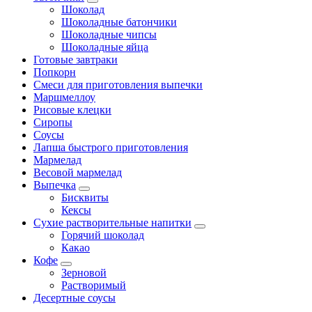
Шоколад
Шоколадные батончики
Шоколадные чипсы
Шоколадные яйца
Готовые завтраки
Попкорн
Смеси для приготовления выпечки
Маршмеллоу
Рисовые клецки
Сиропы
Соусы
Лапша быстрого приготовления
Мармелад
Весовой мармелад
Выпечка
Бисквиты
Кексы
Сухие растворительные напитки
Горячий шоколад
Какао
Кофе
Зерновой
Растворимый
Десертные соусы