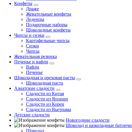
Конфеты
Драже
Жевательные конфеты
Леденцы
Подарочные наборы
Шоколадные конфеты
Чипсы и снэки
Картофельные чипсы
Снэки
Чипсы
Жевательная резинка
Печенье и вафли
Вафли
Печенье
Шоколадная и ореховая пасты
Шоколадная паста
Азиатские сладости
Сладости из Китая
Сладости из Японии
Сладости из Кореи
Сладости из Вьетнама
Детские сладости
Новогодние сладости
Шоколад и шоколадные батончи
Шоколад