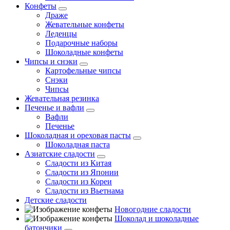
Конфеты
Драже
Жевательные конфеты
Леденцы
Подарочные наборы
Шоколадные конфеты
Чипсы и снэки
Картофельные чипсы
Снэки
Чипсы
Жевательная резинка
Печенье и вафли
Вафли
Печенье
Шоколадная и ореховая пасты
Шоколадная паста
Азиатские сладости
Сладости из Китая
Сладости из Японии
Сладости из Кореи
Сладости из Вьетнама
Детские сладости
Новогодние сладости
Шоколад и шоколадные
батончики