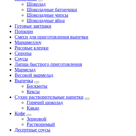
Шоколад
Шоколадные батончики
Шоколадные чипсы
Шоколадные яйца
Готовые завтраки
Попкорн
Смеси для приготовления выпечки
Маршмеллоу
Рисовые клецки
Сиропы
Соусы
Лапша быстрого приготовления
Мармелад
Весовой мармелад
Выпечка
Бисквиты
Кексы
Сухие растворительные напитки
Горячий шоколад
Какао
Кофе
Зерновой
Растворимый
Десертные соусы