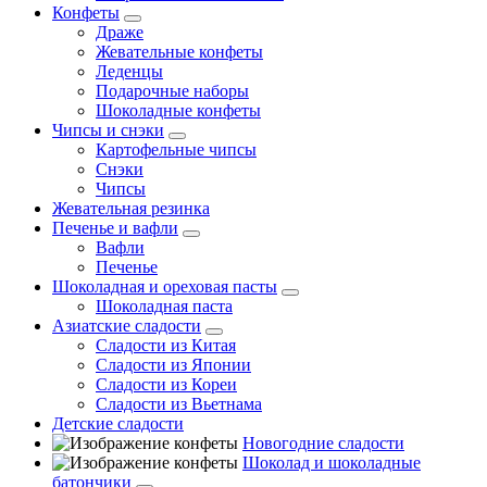
Конфеты
Драже
Жевательные конфеты
Леденцы
Подарочные наборы
Шоколадные конфеты
Чипсы и снэки
Картофельные чипсы
Снэки
Чипсы
Жевательная резинка
Печенье и вафли
Вафли
Печенье
Шоколадная и ореховая пасты
Шоколадная паста
Азиатские сладости
Сладости из Китая
Сладости из Японии
Сладости из Кореи
Сладости из Вьетнама
Детские сладости
Новогодние сладости
Шоколад и шоколадные
батончики