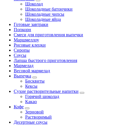
Шоколад
Шоколадные батончики
Шоколадные чипсы
Шоколадные яйца
Готовые завтраки
Попкорн
Смеси для приготовления выпечки
Маршмеллоу
Рисовые клецки
Сиропы
Соусы
Лапша быстрого приготовления
Мармелад
Весовой мармелад
Выпечка
Бисквиты
Кексы
Сухие растворительные напитки
Горячий шоколад
Какао
Кофе
Зерновой
Растворимый
Десертные соусы