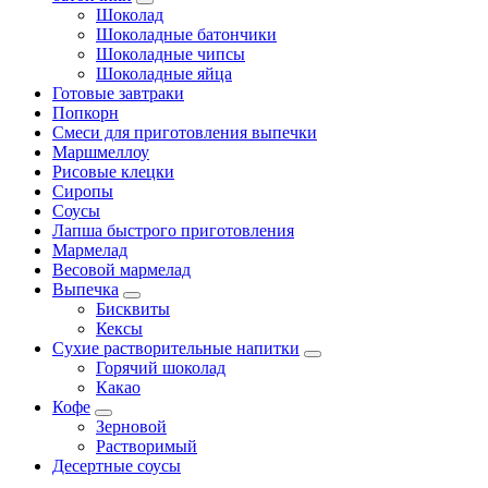
Шоколад
Шоколадные батончики
Шоколадные чипсы
Шоколадные яйца
Готовые завтраки
Попкорн
Смеси для приготовления выпечки
Маршмеллоу
Рисовые клецки
Сиропы
Соусы
Лапша быстрого приготовления
Мармелад
Весовой мармелад
Выпечка
Бисквиты
Кексы
Сухие растворительные напитки
Горячий шоколад
Какао
Кофе
Зерновой
Растворимый
Десертные соусы