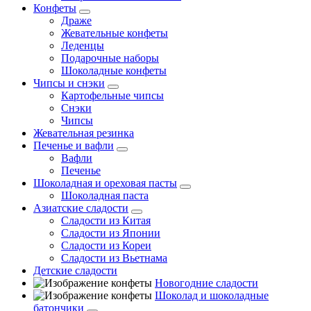
Конфеты
Драже
Жевательные конфеты
Леденцы
Подарочные наборы
Шоколадные конфеты
Чипсы и снэки
Картофельные чипсы
Снэки
Чипсы
Жевательная резинка
Печенье и вафли
Вафли
Печенье
Шоколадная и ореховая пасты
Шоколадная паста
Азиатские сладости
Сладости из Китая
Сладости из Японии
Сладости из Кореи
Сладости из Вьетнама
Детские сладости
Новогодние сладости
Шоколад и шоколадные
батончики