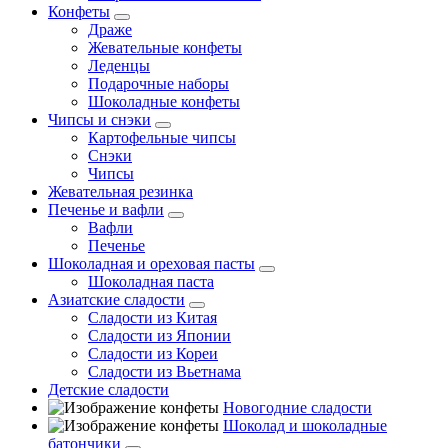
Конфеты
Драже
Жевательные конфеты
Леденцы
Подарочные наборы
Шоколадные конфеты
Чипсы и снэки
Картофельные чипсы
Снэки
Чипсы
Жевательная резинка
Печенье и вафли
Вафли
Печенье
Шоколадная и ореховая пасты
Шоколадная паста
Азиатские сладости
Сладости из Китая
Сладости из Японии
Сладости из Кореи
Сладости из Вьетнама
Детские сладости
Новогодние сладости
Шоколад и шоколадные
батончики