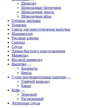
Шоколад
Шоколадные батончики
Шоколадные чипсы
Шоколадные яйца
Готовые завтраки
Попкорн
Смеси для приготовления выпечки
Маршмеллоу
Рисовые клецки
Сиропы
Соусы
Лапша быстрого приготовления
Мармелад
Весовой мармелад
Выпечка
Бисквиты
Кексы
Сухие растворительные напитки
Горячий шоколад
Какао
Кофе
Зерновой
Растворимый
Десертные соусы