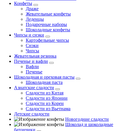
Конфеты
Драже
Жевательные конфеты
Леденцы
Подарочные наборы
Шоколадные конфеты
Чипсы и снэки
Картофельные чипсы
Снэки
Чипсы
Жевательная резинка
Печенье и вафли
Вафли
Печенье
Шоколадная и ореховая пасты
Шоколадная паста
Азиатские сладости
Сладости из Китая
Сладости из Японии
Сладости из Кореи
Сладости из Вьетнама
Детские сладости
Новогодние сладости
Шоколад и шоколадные
батончики