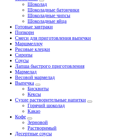
Шоколад
Шоколадные батончики
Шоколадные чипсы
Шоколадные яйца
Готовые завтраки
Попкорн
Смеси для приготовления выпечки
Маршмеллоу
Рисовые клецки
Сиропы
Соусы
Лапша быстрого приготовления
Мармелад
Весовой мармелад
Выпечка
Бисквиты
Кексы
Сухие растворительные напитки
Горячий шоколад
Какао
Кофе
Зерновой
Растворимый
Десертные соусы