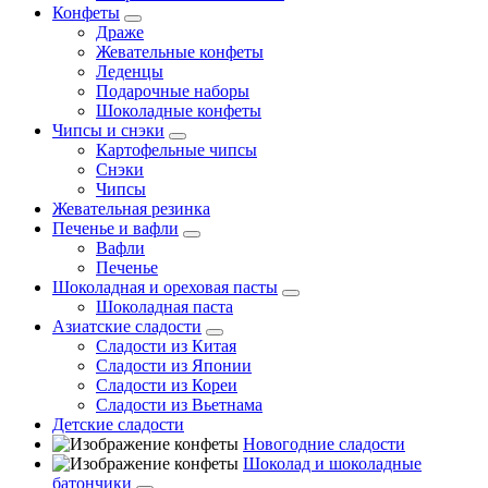
Конфеты
Драже
Жевательные конфеты
Леденцы
Подарочные наборы
Шоколадные конфеты
Чипсы и снэки
Картофельные чипсы
Снэки
Чипсы
Жевательная резинка
Печенье и вафли
Вафли
Печенье
Шоколадная и ореховая пасты
Шоколадная паста
Азиатские сладости
Сладости из Китая
Сладости из Японии
Сладости из Кореи
Сладости из Вьетнама
Детские сладости
Новогодние сладости
Шоколад и шоколадные
батончики