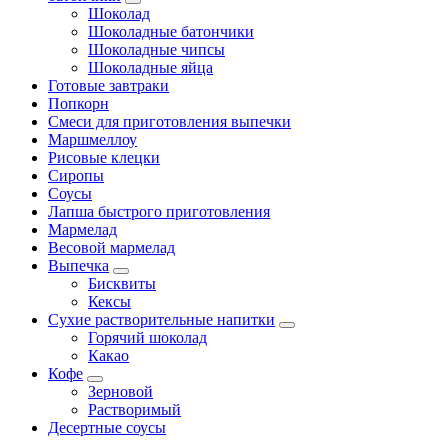
Шоколад
Шоколадные батончики
Шоколадные чипсы
Шоколадные яйца
Готовые завтраки
Попкорн
Смеси для приготовления выпечки
Маршмеллоу
Рисовые клецки
Сиропы
Соусы
Лапша быстрого приготовления
Мармелад
Весовой мармелад
Выпечка
Бисквиты
Кексы
Сухие растворительные напитки
Горячий шоколад
Какао
Кофе
Зерновой
Растворимый
Десертные соусы