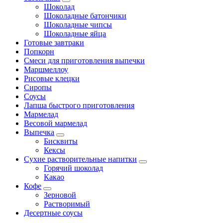
Шоколад
Шоколадные батончики
Шоколадные чипсы
Шоколадные яйца
Готовые завтраки
Попкорн
Смеси для приготовления выпечки
Маршмеллоу
Рисовые клецки
Сиропы
Соусы
Лапша быстрого приготовления
Мармелад
Весовой мармелад
Выпечка
Бисквиты
Кексы
Сухие растворительные напитки
Горячий шоколад
Какао
Кофе
Зерновой
Растворимый
Десертные соусы