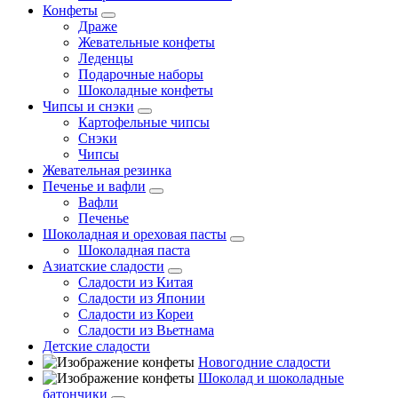
Конфеты
Драже
Жевательные конфеты
Леденцы
Подарочные наборы
Шоколадные конфеты
Чипсы и снэки
Картофельные чипсы
Снэки
Чипсы
Жевательная резинка
Печенье и вафли
Вафли
Печенье
Шоколадная и ореховая пасты
Шоколадная паста
Азиатские сладости
Сладости из Китая
Сладости из Японии
Сладости из Кореи
Сладости из Вьетнама
Детские сладости
Новогодние сладости
Шоколад и шоколадные
батончики