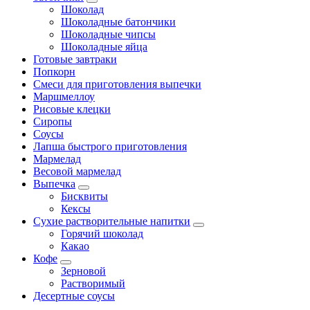
Шоколад
Шоколадные батончики
Шоколадные чипсы
Шоколадные яйца
Готовые завтраки
Попкорн
Смеси для приготовления выпечки
Маршмеллоу
Рисовые клецки
Сиропы
Соусы
Лапша быстрого приготовления
Мармелад
Весовой мармелад
Выпечка
Бисквиты
Кексы
Сухие растворительные напитки
Горячий шоколад
Какао
Кофе
Зерновой
Растворимый
Десертные соусы