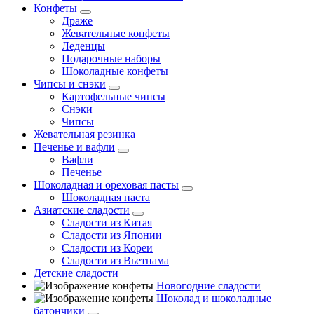
Конфеты
Драже
Жевательные конфеты
Леденцы
Подарочные наборы
Шоколадные конфеты
Чипсы и снэки
Картофельные чипсы
Снэки
Чипсы
Жевательная резинка
Печенье и вафли
Вафли
Печенье
Шоколадная и ореховая пасты
Шоколадная паста
Азиатские сладости
Сладости из Китая
Сладости из Японии
Сладости из Кореи
Сладости из Вьетнама
Детские сладости
Новогодние сладости
Шоколад и шоколадные
батончики