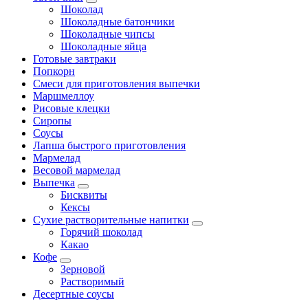
Шоколад
Шоколадные батончики
Шоколадные чипсы
Шоколадные яйца
Готовые завтраки
Попкорн
Смеси для приготовления выпечки
Маршмеллоу
Рисовые клецки
Сиропы
Соусы
Лапша быстрого приготовления
Мармелад
Весовой мармелад
Выпечка
Бисквиты
Кексы
Сухие растворительные напитки
Горячий шоколад
Какао
Кофе
Зерновой
Растворимый
Десертные соусы