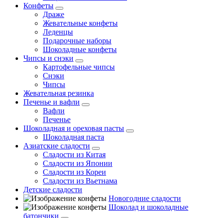
Конфеты
Драже
Жевательные конфеты
Леденцы
Подарочные наборы
Шоколадные конфеты
Чипсы и снэки
Картофельные чипсы
Снэки
Чипсы
Жевательная резинка
Печенье и вафли
Вафли
Печенье
Шоколадная и ореховая пасты
Шоколадная паста
Азиатские сладости
Сладости из Китая
Сладости из Японии
Сладости из Кореи
Сладости из Вьетнама
Детские сладости
Новогодние сладости
Шоколад и шоколадные
батончики