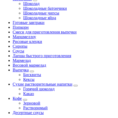
Шоколад
Шоколадные батончики
Шоколадные чипсы
Шоколадные яйца
Готовые завтраки
Попкорн
Смеси для приготовления выпечки
Маршмеллоу
Рисовые клецки
Сиропы
Соусы
Лапша быстрого приготовления
Мармелад
Весовой мармелад
Выпечка
Бисквиты
Кексы
Сухие растворительные напитки
Горячий шоколад
Какао
Кофе
Зерновой
Растворимый
Десертные соусы