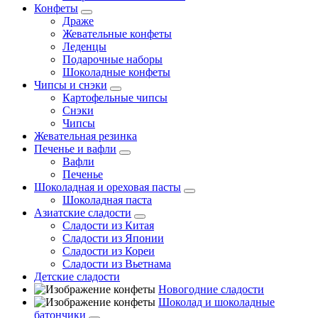
Конфеты
Драже
Жевательные конфеты
Леденцы
Подарочные наборы
Шоколадные конфеты
Чипсы и снэки
Картофельные чипсы
Снэки
Чипсы
Жевательная резинка
Печенье и вафли
Вафли
Печенье
Шоколадная и ореховая пасты
Шоколадная паста
Азиатские сладости
Сладости из Китая
Сладости из Японии
Сладости из Кореи
Сладости из Вьетнама
Детские сладости
Новогодние сладости
Шоколад и шоколадные
батончики