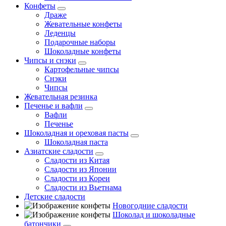
Конфеты
Драже
Жевательные конфеты
Леденцы
Подарочные наборы
Шоколадные конфеты
Чипсы и снэки
Картофельные чипсы
Снэки
Чипсы
Жевательная резинка
Печенье и вафли
Вафли
Печенье
Шоколадная и ореховая пасты
Шоколадная паста
Азиатские сладости
Сладости из Китая
Сладости из Японии
Сладости из Кореи
Сладости из Вьетнама
Детские сладости
Новогодние сладости
Шоколад и шоколадные
батончики