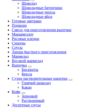
Шоколад
Шоколадные батончики
Шоколадные чипсы
Шоколадные яйца
Готовые завтраки
Попкорн
Смеси для приготовления выпечки
Маршмеллоу
Рисовые клецки
Сиропы
Соусы
Лапша быстрого приготовления
Мармелад
Весовой мармелад
Выпечка
Бисквиты
Кексы
Сухие растворительные напитки
Горячий шоколад
Какао
Кофе
Зерновой
Растворимый
Десертные соусы